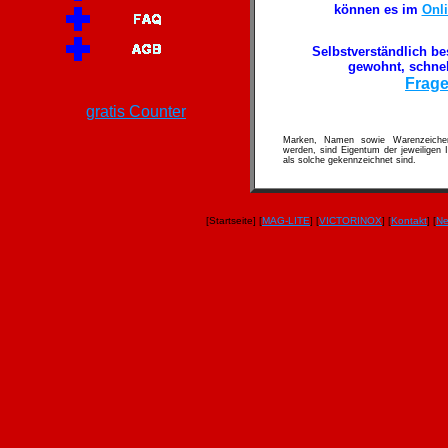
können es im
Onl
Selbstverständlich be
gewohnt, schnel
Frage
gratis Counter
Marken, Namen sowie Warenzeichen
werden, sind Eigentum der jeweiligen 
als solche gekennzeichnet sind.
[Startseite] [
MAG-LITE
] [
VICTORINOX
] [
Kontakt
] [
Ne